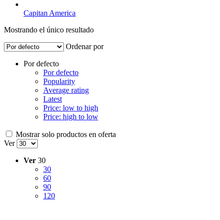
Capitan America
Mostrando el único resultado
Ordenar por
Por defecto
Por defecto
Popularity
Average rating
Latest
Price: low to high
Price: high to low
Mostrar solo productos en oferta
Ver
Ver
30
30
60
90
120