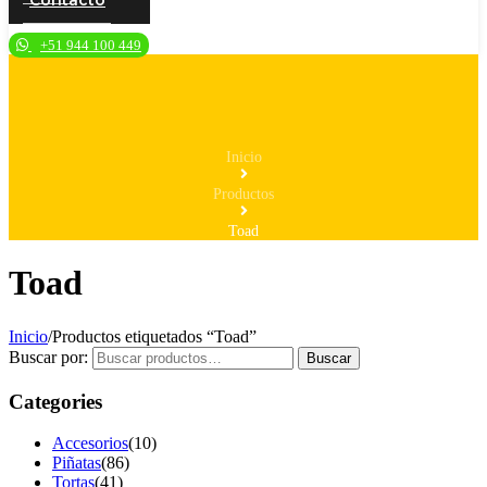
Contacto
+51 944 100 449
Inicio
Productos
Toad
Toad
Inicio
/
Productos etiquetados “Toad”
Buscar por:
Buscar
Categories
Accesorios
(10)
Piñatas
(86)
Tortas
(41)